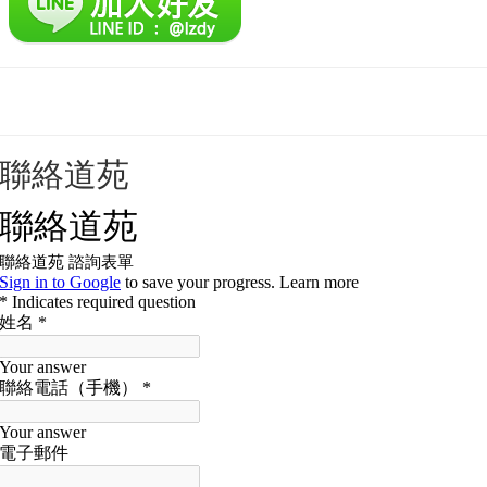
靈昭道苑介紹與聲明
聯絡道苑