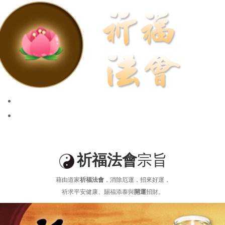
祈福法會
安太歲、點燈拜斗
祈福法會
宗旨
藉由道家
祈福法會
，消除厄運，招來好運，
祈求平安健康、賜福添泰與
開運
招財。