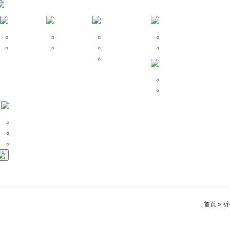
仙宗算命
命名改名
風水堪輿
開運招財
仙宗擇日
姓名學
神明開光安座
改運、補財庫
祖先牌位安置
祈福法會
安太歲、點燈拜斗
和合挽回
招桃花、求姻緣
斬桃花、第三者
首頁
»
祈