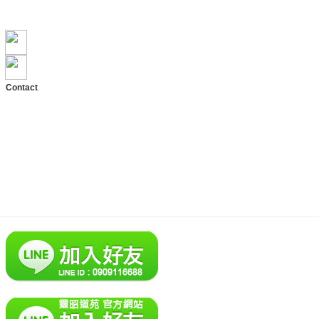
Skype: lzdy356
E-mail: lzdy@lzdy.com.tw
地址：雲林縣斗六市興和路3號
Contact
TEL: +886-5-533-6451
PHO: +886-909-116688
ADD: No.3, Xinghe Rd.,
Douliu City, Yunlin County 64056,
Taiwan (R.O.C.)