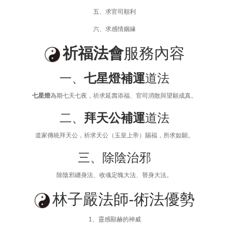
五、求官司順利
六、求感情姻緣
祈福法會
服務內容
一、
七星燈補運
道法
七星燈
為期七天七夜，祈求延壽添福、官司消散與望願成真。
二、
拜天公補運
道法
道家傳統拜天公，祈求天公（玉皇上帝）賜福，所求如願。
三、除陰治邪
除陰邪纏身法、收魂定魄大法、替身大法。
林子嚴法師-術法優勢
1、靈感顯赫的神威