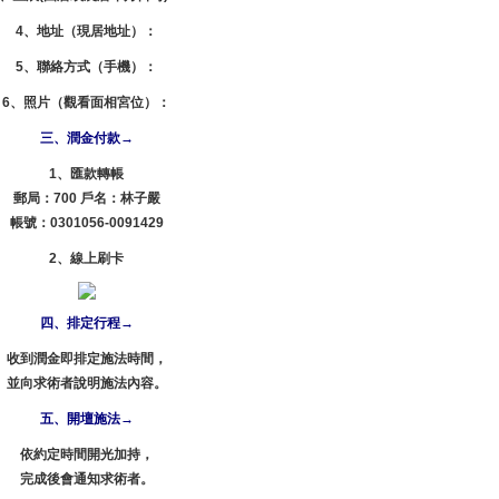
4、地址（現居地址）：
5、聯絡方式（手機）：
6、照片（觀看面相宮位）：
三、潤金付款→
1、匯款轉帳
郵局：700 戶名：林子嚴
帳號：0301056-0091429
2、線上刷卡
四、排定行程→
收到潤金即排定施法時間，
並向求術者說明施法內容。
五、開壇施法→
依約定時間開光加持，
完成後會通知求術者。