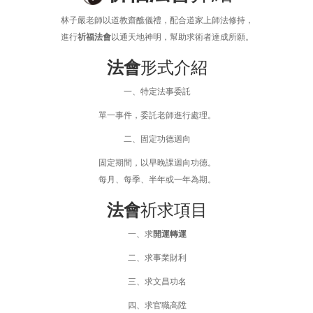
林子嚴老師以道教齋醮儀禮，配合道家上師法修持，
進行
祈福法會
以通天地神明，幫助求術者達成所願。
法會
形式介紹
一、特定法事委託
單一事件，委託老師進行處理。
二、固定功德迴向
固定期間，以早晚課迴向功德。
每月、每季、半年或一年為期。
法會
祈求項目
一、求
開運轉運
二、求事業財利
三、求文昌功名
四、求官職高陞