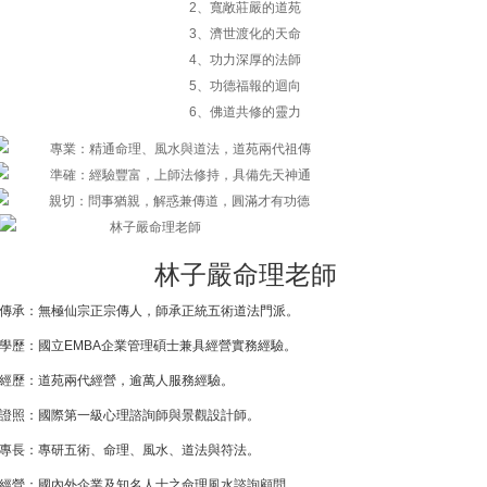
2、寬敞莊嚴的道苑
3、濟世渡化的天命
4、功力深厚的法師
5、功德福報的迴向
6、佛道共修的靈力
林子嚴命理老師
傳承：無極仙宗正宗傳人，師承正統五術道法門派。
學歷：國立EMBA企業管理碩士兼具經營實務經驗。
經歷：道苑兩代經營，逾萬人服務經驗。
證照：國際第一級心理諮詢師與景觀設計師。
專長：專研五術、命理、風水、道法與符法。
經營：國內外企業及知名人士之命理風水諮詢顧問。