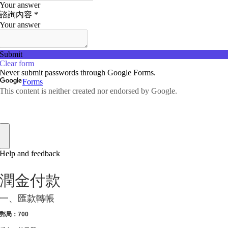
潤金付款
一、匯款轉帳
郵局：700