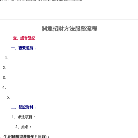
開運招財方法
服務流程
壹、語音登記
一、聯繫道苑→
1、
即時諮詢 | 聯絡道苑
2、
電話：0800-21-66-88
3、
手機：0909-11-66-88
4、
Line ID：0909116688
5、
Skype：lzdy356
二、登記資料→
1、求法項目：
2、姓名：
3、生辰(國曆或農曆年月日時)：