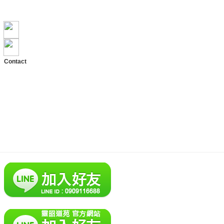
Skype: lzdy356
E-mail: lzdy@lzdy.com.tw
地址：雲林縣斗六市興和路3號
Contact
TEL: +886-5-533-6451
PHO: +886-909-116688
ADD: No.3, Xinghe Rd.,
Douliu City, Yunlin County 64056,
Taiwan (R.O.C.)