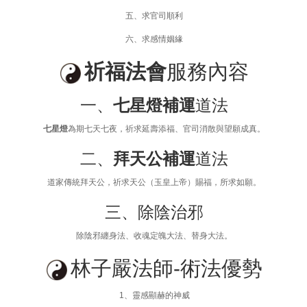
五、求官司順利
六、求感情姻緣
祈福法會
服務內容
一、
七星燈補運
道法
七星燈
為期七天七夜，祈求延壽添福、官司消散與望願成真。
二、
拜天公補運
道法
道家傳統拜天公，祈求天公（玉皇上帝）賜福，所求如願。
三、除陰治邪
除陰邪纏身法、收魂定魄大法、替身大法。
林子嚴法師-術法優勢
1、靈感顯赫的神威