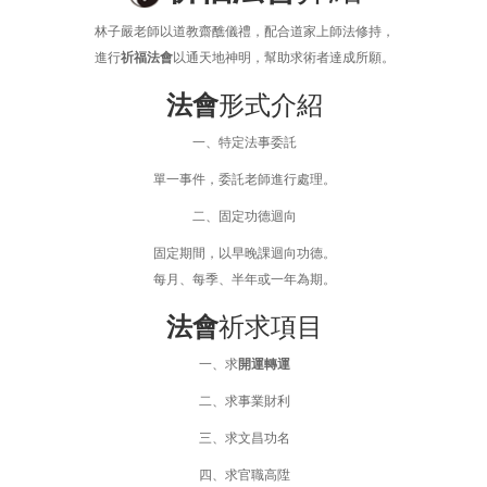
林子嚴老師以道教齋醮儀禮，配合道家上師法修持，
進行
祈福法會
以通天地神明，幫助求術者達成所願。
法會
形式介紹
一、特定法事委託
單一事件，委託老師進行處理。
二、固定功德迴向
固定期間，以早晚課迴向功德。
每月、每季、半年或一年為期。
法會
祈求項目
一、求
開運轉運
二、求事業財利
三、求文昌功名
四、求官職高陞