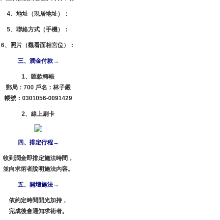
4、地址（現居地址）：
5、聯絡方式（手機）：
6、照片（觀看面相宮位）：
三、潤金付款→
1、匯款轉帳
郵局：700 戶名：林子嚴
帳號：0301056-0091429
2、線上刷卡
四、排定行程→
收到潤金即排定施法時間，
並向求術者說明施法內容。
五、開壇施法→
依約定時間開光加持，
完成後會通知求術者。