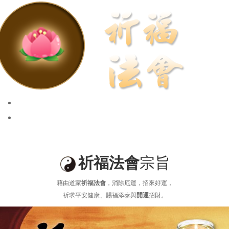
祈福法會
安太歲、點燈拜斗
祈福法會
宗旨
藉由道家
祈福法會
，消除厄運，招來好運，
祈求平安健康、賜福添泰與
開運
招財。