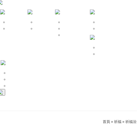
仙宗算命
命名改名
風水堪輿
開運招財
仙宗擇日
姓名學
神明開光安座
改運、補財庫
祖先牌位安置
祈福法會
安太歲、點燈拜斗
和合挽回
招桃花、求姻緣
斬桃花、第三者
首頁
»
祈福
»
祈福法