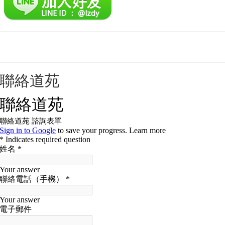
靈昭道苑介紹與聲明
聯絡道苑