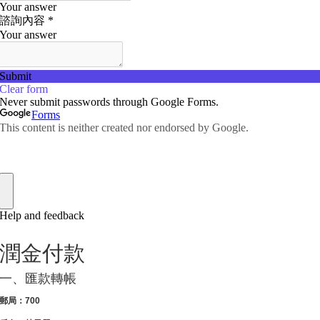
潤金付款
一、匯款轉帳
郵局：700