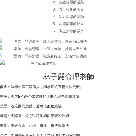
2、寬敞莊嚴的道苑
3、濟世渡化的天命
4、功力深厚的法師
5、功德福報的迴向
6、佛道共修的靈力
林子嚴命理老師
傳承：無極仙宗正宗傳人，師承正統五術道法門派。
學歷：國立EMBA企業管理碩士兼具經營實務經驗。
經歷：道苑兩代經營，逾萬人服務經驗。
證照：國際第一級心理諮詢師與景觀設計師。
專長：專研五術、命理、風水、道法與符法。
經營：國內外企業及知名人士之命理風水諮詢顧問。