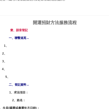
開運招財方法
服務流程
壹、語音登記
一、聯繫道苑→
1、
即時諮詢 | 聯絡道苑
2、
電話：0800-21-66-88
3、
手機：0909-11-66-88
4、
Line ID：0909116688
5、
Skype：lzdy356
二、登記資料→
1、求法項目：
2、姓名：
3、生辰(國曆或農曆年月日時)：