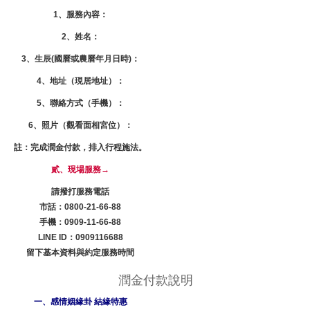
1、服務內容：
2、姓名：
3、生辰(國曆或農曆年月日時)：
4、地址（現居地址）：
5、聯絡方式（手機）：
6、照片（觀看面相宮位）：
註：完成潤金付款，排入行程施法。
貳、現場服務→
請撥打服務電話
市話：0800-21-66-88
手機：0909-11-66-88
LINE ID：0909116688
留下基本資料與約定服務時間
潤金付款說明
一、感情姻緣卦 結緣特惠