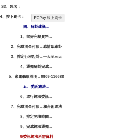
S3、姓名：
S4、按下刷卡：
四、解卦建議→
1、留好完整資料→
2、完成潤金付款→感情姻緣卦
3、排定行程起卦→一天至三天
4、通知解卦完成→
5、來電聽取說明→0909-116688
五、委託施法→
6、進行施法委託→
7、完成潤金付款→
和合術
道法
8、排定開壇時間→
9、完成施法通知→
※委託施法所需資料