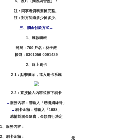
6、照片（獨照與合照）：
註：問事者資料要留完整。
註：對方知道多少留多少。
三、潤金付款方式→
1、匯款轉帳
郵局：700 戶名：林子嚴
帳號：0301056-0091429
2、線上刷卡
2-1：點擊圖示，進入刷卡系統
2-2：直接輸入內容並按下刷卡
→
服務內容：請輸入「感情姻緣卦」
→
刷卡金額：請輸入「1688」
感情卦潤金隨喜，金額自行決定
S1、服務內容：
S2、刷卡金額：
元