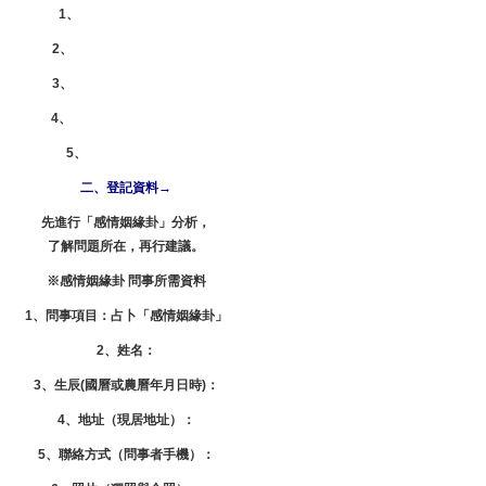
1、
即時諮詢 | 發送留言
2、
電話：0800-21-66-88
3、
手機：0909-11-66-88
4、
Line ID：0909116688
5、
Skype：lzdy356
二、登記資料→
先進行「感情姻緣卦」分析，
了解問題所在，再行建議。
※感情姻緣卦 問事所需資料
1、問事項目：占卜「感情姻緣卦」
2、姓名：
3、生辰(國曆或農曆年月日時)：
4、地址（現居地址）：
5、聯絡方式（問事者手機）：