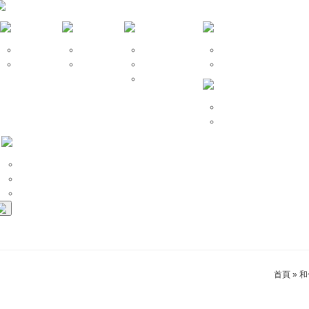
仙宗算命
命名改名
風水堪輿
開運招財
仙宗擇日
姓名學
神明開光安座
改運、補財庫
祖先牌位安置
祈福法會
安太歲、點燈拜斗
和合挽回
招桃花、求姻緣
斬桃花、第三者
首頁
»
和