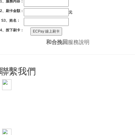
S1、服務內容：
S2、刷卡金額：
元
S3、姓名：
S4、按下刷卡：
和合挽回
服務說明
聯繫我們
手機 0909-11-66-88
電話 0800-21-66-88
LINE ID: 0909116688
WeChat: lzdy0909116688
Skype: lzdy356
E-mail: lzdy@lzdy.com.tw