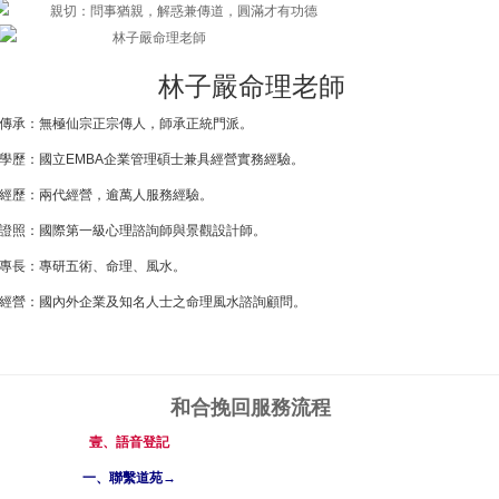
林子嚴命理老師
傳承：無極仙宗正宗傳人，師承正統門派。
學歷：國立EMBA企業管理碩士兼具經營實務經驗。
經歷：兩代經營，逾萬人服務經驗。
證照：國際第一級心理諮詢師與景觀設計師。
專長：專研五術、命理、風水。
經營：國內外企業及知名人士之命理風水諮詢顧問。
和合挽回
服務流程
壹、語音登記
一、聯繫道苑→