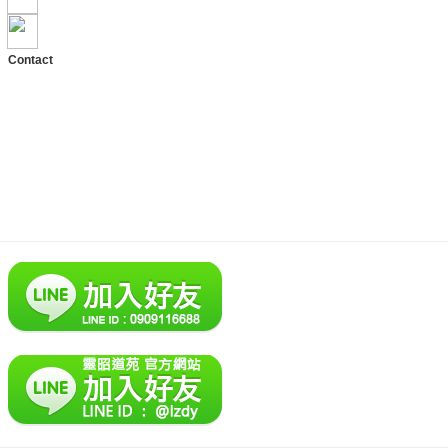
地址：雲林縣斗六市興和路3號
Contact
TEL: +886-5-533-6451
PHO: +886-909-116688
ADD: No.3, Xinghe Rd.,
Douliu City, Yunlin County 64056,
Taiwan (R.O.C.)