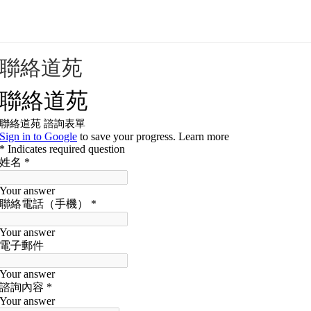
靈昭道苑介紹與聲明
聯絡道苑