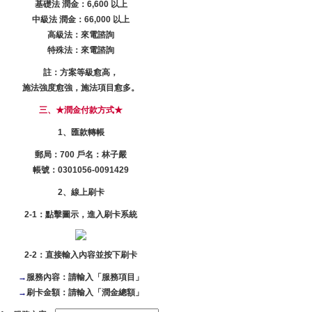
基礎法 潤金：6,600 以上
中級法 潤金：66,000 以上
高級法：來電諮詢
特殊法：來電諮詢
註：方案等級愈高，
施法強度愈強，施法項目愈多。
三、★潤金付款方式★
1、匯款轉帳
郵局：700 戶名：林子嚴
帳號：0301056-0091429
2、線上刷卡
2-1：點擊圖示，進入刷卡系統
2-2：直接輸入內容並按下刷卡
→
服務內容：請輸入「服務項目」
→
刷卡金額：請輸入「潤金總額」