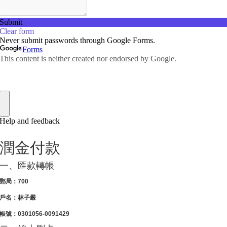
潤金付款
一、匯款轉帳
郵局：700
戶名：林子嚴
帳號：0301056-0091429