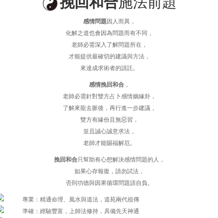
挽回和合
施法前題
感情問題
因人而異，
化解之道也會因為問題而有不同，
老師必需深入了解問題所在，
才能提供最確切的建議與方法，
來達成求術者的請託。
感情挽回和合
，
老師必需針對雙方占卜感情姻緣卦，
了解來龍去脈後，再行進一步建議，
雙方有緣份且無惡習，
並且誠心誠意求法，
老師才能賜福解厄。
挽回和合
只幫助有心想解決感情問題的人，
如果心存報復，請勿試法，
否則功德與因果循環問題請自負。