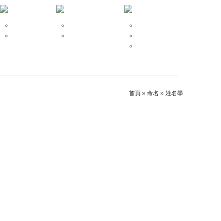
開運招財
祈福法會
和合挽回
改運、補財庫
安太歲、點燈拜斗
招桃花、求姻緣
斬桃花、第三者
首頁
»
命名
»
姓名學