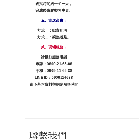
親批時間約一至三天，
完成後會聯繫問事者。
五、寄送命書→
方式一：郵寄配宅，
方式二：親臨道苑。
貳、現場服務→
請撥打服務電話
市話：0800-21-66-88
手機：0909-11-66-88
LINE ID：0909116688
留下基本資料與約定服務時間
聯繫我們