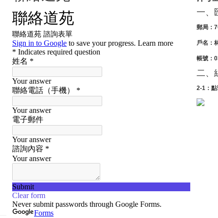
一、
郵局：7
戶名：
帳號：03
二、
2-1：