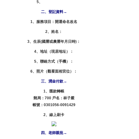
5、
Skype：lzdy356
二、登記資料→
1、服務項目：開運命名改名
2、姓名：
3、生辰(國曆或農曆年月日時)：
4、地址（現居地址）：
5、聯絡方式（手機）：
6、照片（觀看面相宮位）：
三、潤金付款→
1、匯款轉帳
郵局：700 戶名：林子嚴
帳號：0301056-0091429
2、線上刷卡
四、老師親批→