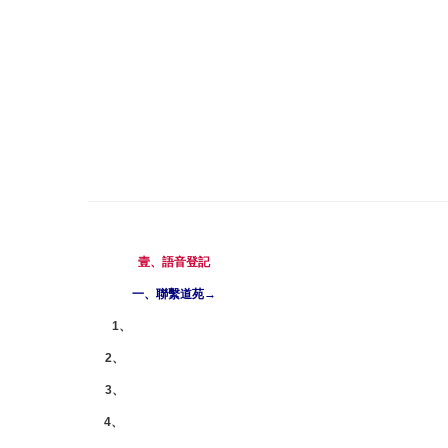
壹、語音登記
一、聯繫道苑→
1、
即時諮詢 | 聯絡道苑
2、
電話：0800-21-66-88
3、
手機：0909-11-66-88
4、
Line ID：0909116688