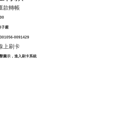
匯款轉帳
00
林子嚴
01056-0091429
線上刷卡
點擊圖示，進入刷卡系統