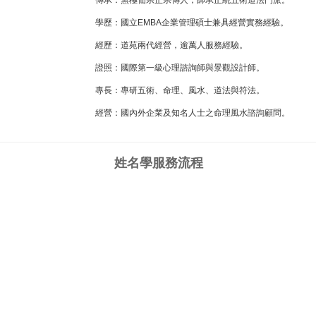
傳承：無極仙宗正宗傳人，師承正統五術道法門派。
學歷：國立EMBA企業管理碩士兼具經營實務經驗。
經歷：道苑兩代經營，逾萬人服務經驗。
證照：國際第一級心理諮詢師與景觀設計師。
專長：專研五術、命理、風水、道法與符法。
經營：國內外企業及知名人士之命理風水諮詢顧問。
姓名學
服務流程