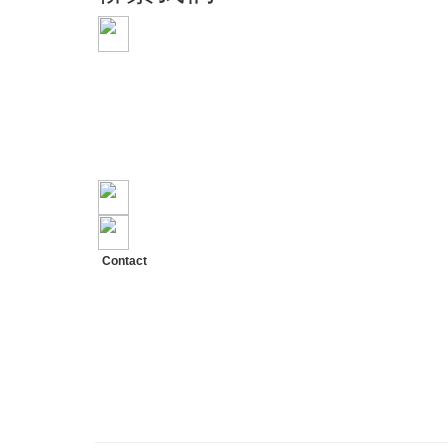
手機 0909-11-66-88
電話 0800-21-66-88
LINE ID: 0909116688
WeChat: lzdy0909116688
Skype: lzdy356
E-mail: lzdy@lzdy.com.tw
地址：雲林縣斗六市興和路3號
Contact
TEL: +886-5-533-6451
PHO: +886-909-116688
ADD: No.3, Xinghe Rd.,
Douliu City, Yunlin County 64056,
Taiwan (R.O.C.)