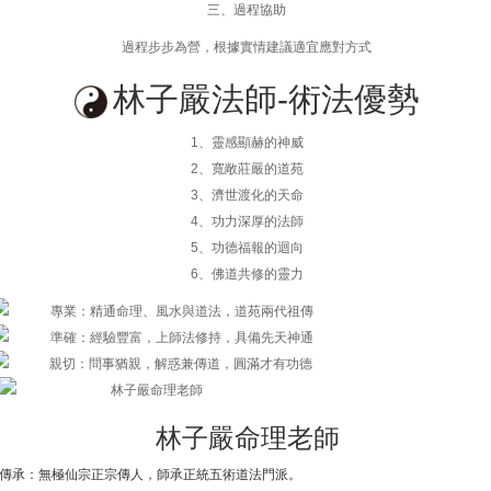
三、過程協助
過程步步為營，根據實情建議適宜應對方式
林子嚴法師-術法優勢
1、靈感顯赫的神威
2、寬敞莊嚴的道苑
3、濟世渡化的天命
4、功力深厚的法師
5、功德福報的迴向
6、佛道共修的靈力
林子嚴命理老師
傳承：無極仙宗正宗傳人，師承正統五術道法門派。