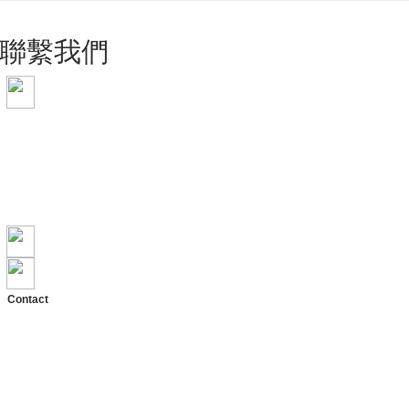
聯繫我們
手機 0909-11-66-88
電話 0800-21-66-88
LINE ID: 0909116688
WeChat: lzdy0909116688
Skype: lzdy356
E-mail: lzdy@lzdy.com.tw
地址：雲林縣斗六市興和路3號
Contact
TEL: +886-5-533-6451
PHO: +886-909-116688
ADD: No.3, Xinghe Rd.,
Douliu City, Yunlin County 64056,