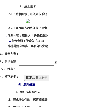
2、線上刷卡
2-1：點擊圖示，進入刷卡系統
2-2：直接輸入內容並按下刷卡
→
服務內容：請輸入「感情姻緣卦」
→
刷卡金額：請輸入「1688」
感情卦潤金隨喜，金額自行決定
S1、服務內容：
S2、刷卡金額：
元
S3、姓名：
S4、按下刷卡：
四、解卦建議→
1、留好完整資料→
2、完成潤金付款→感情姻緣卦