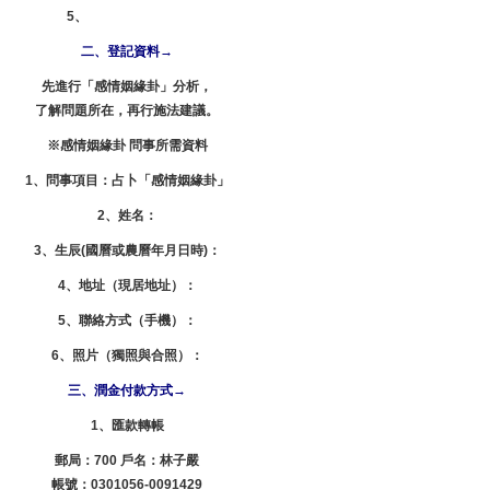
5、
Skype：lzdy356
二、登記資料→
先進行「感情姻緣卦」分析，
了解問題所在，再行施法建議。
※感情姻緣卦 問事所需資料
1、問事項目：占卜「感情姻緣卦」
2、姓名：
3、生辰(國曆或農曆年月日時)：
4、地址（現居地址）：
5、聯絡方式（手機）：
6、照片（獨照與合照）：
三、潤金付款方式→
1、匯款轉帳
郵局：700 戶名：林子嚴
帳號：0301056-0091429