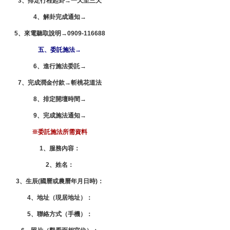
3、排定行程起卦→一天至三天
4、解卦完成通知→
5、來電聽取說明→0909-116688
五、委託施法→
6、進行施法委託→
7、完成潤金付款→
斬桃花
道法
8、排定開壇時間→
9、完成施法通知→
※委託施法所需資料
1、服務內容：
2、姓名：
3、生辰(國曆或農曆年月日時)：
4、地址（現居地址）：
5、聯絡方式（手機）：