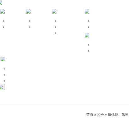
仙宗算命
命名改名
風水堪輿
開運招財
仙宗擇日
姓名學
神明開光安座
改運、補財庫
祖先牌位安置
祈福法會
安太歲、點燈拜斗
和合挽回
招桃花、求姻緣
斬桃花、第三者
首頁
»
和合
»
斬桃花、第三