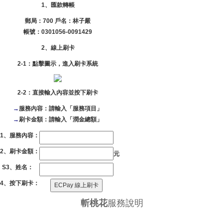
1、匯款轉帳
郵局：700 戶名：林子嚴
帳號：0301056-0091429
2、線上刷卡
2-1：點擊圖示，進入刷卡系統
2-2：直接輸入內容並按下刷卡
→
服務內容：請輸入「服務項目」
→
刷卡金額：請輸入「潤金總額」
S1、服務內容：
S2、刷卡金額：
元
S3、姓名：
S4、按下刷卡：
斬桃花
服務說明