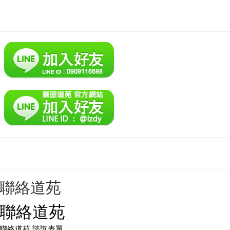
Taiwan (R.O.C.)
靈昭道苑介紹與聲明
聯絡道苑