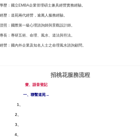
學歷：國立EMBA企業管理碩士兼具經營實務經驗。
經歷：道苑兩代經營，逾萬人服務經驗。
證照：國際第一級心理諮詢師與景觀設計師。
專長：專研五術、命理、風水、道法與符法。
經營：國內外企業及知名人士之命理風水諮詢顧問。
招桃花
服務流程
壹、語音登記
一、聯繫道苑→
1、
即時諮詢 | 聯絡道苑
2、
電話：0800-21-66-88
3、
手機：0909-11-66-88
4、
Line ID：0909116688