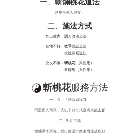
一、
斬爛桃花道法
適用於家人兒女：
二、
施法方式
外出離家→
調人收魂道法
個性不好→
教乖聽話道法
改性開竅道法
交友不慎→
斬桃花
（男性用）
祭驛馬（女性用）
斬桃花
服務方法
一、占卜「感情姻緣卦」
問題因人而異，先以卜卦方式查明來龍去脈
二、對症下藥
根據需求所在，提出建議方案進而達成所願